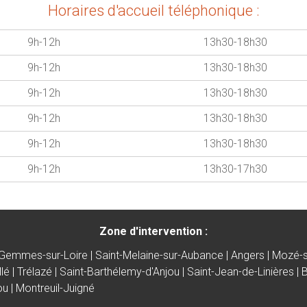
Horaires d'accueil téléphonique :
9h-12h
13h30-18h30
9h-12h
13h30-18h30
9h-12h
13h30-18h30
9h-12h
13h30-18h30
9h-12h
13h30-18h30
9h-12h
13h30-17h30
Zone d'intervention :
emmes-sur-Loire | Saint-Melaine-sur-Aubance | Angers | Mozé-su
lé | Trélazé | Saint-Barthélemy-d'Anjou | Saint-Jean-de-Linières | 
ou | Montreuil-Juigné