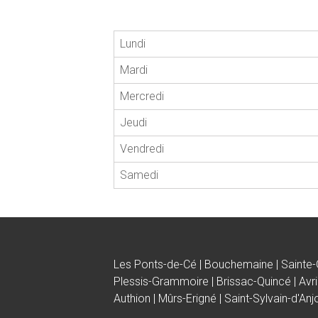
Lundi
Mardi
Mercredi
Jeudi
Vendredi
Samedi
Les Ponts-de-Cé | Bouchemaine | Sainte-G
Plessis-Grammoire | Brissac-Quincé | Avril
Authion | Mûrs-Erigné | Saint-Sylvain-d'Anj