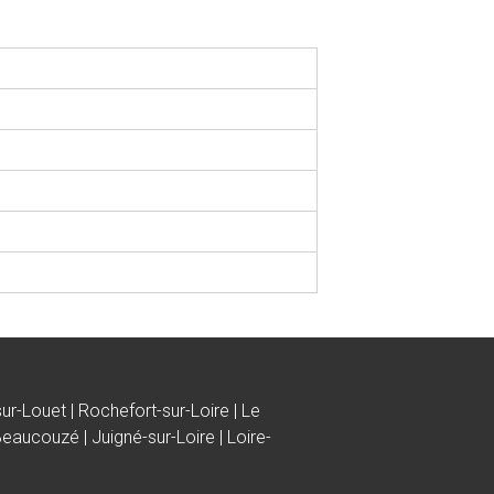
r-Louet | Rochefort-sur-Loire | Le
Beaucouzé | Juigné-sur-Loire | Loire-