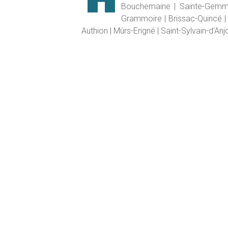
Bouchemaine | Sainte-Gemmes-
Grammoire | Brissac-Quincé | A
Authion | Mûrs-Erigné | Saint-Sylvain-d'Anj