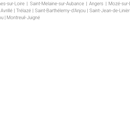
sur-Loire | Saint-Melaine-sur-Aubance | Angers | Mozé-sur-Lo
vrillé | Trélazé | Saint-Barthélemy-d'Anjou | Saint-Jean-de-Liniè
ou | Montreuil-Juigné