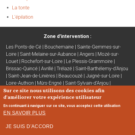
La tonte
L'épilation
Zone d'intervention :
Les Ponts-de-Cé | Bouchemaine | Sainte-Gemmes-sur-
Loire | Saint-Melaine-sur-Aubance | Angers | Mozé-sur-
Louet | Rochefort-sur-Loire | Le Plessis-Grammoire |
Brissac-Quincé | Avrillé | Trélazé | Saint-Barthélemy-d'Anjou
| Saint-Jean-de-Linières | Beaucouzé | Juigné-sur-Loire |
Loire-Authion | Mûrs-Erigné | Saint-Sylvain-d'Anjou |
Sur ce site nous utilisons des cookies afin
Montreuil-Juigné
d'améliorer votre expérience utilisateur
-
Mentions légales
-
En continuant à naviguer sur ce site, vous acceptez cette utilisation
Honoraires
-
Le site internet du salon de toilettage
a été
EN SAVOIR PLUS
réalisé par
www.byen.site
JE SUIS D'ACCORD